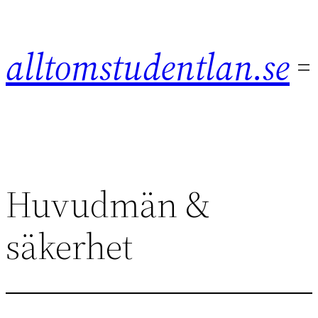
Hoppa
till
alltomstudentlan.se
innehåll
Huvudmän &
säkerhet