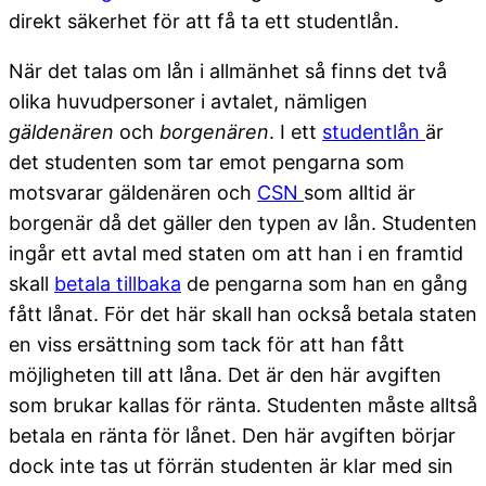
direkt säkerhet för att få ta ett studentlån.
När det talas om lån i allmänhet så finns det två
olika huvudpersoner i avtalet, nämligen
gäldenären
och
borgenären
. I ett
studentlån
är
det studenten som tar emot pengarna som
motsvarar gäldenären och
CSN
som alltid är
borgenär då det gäller den typen av lån. Studenten
ingår ett avtal med staten om att han i en framtid
skall
betala tillbaka
de pengarna som han en gång
fått lånat. För det här skall han också betala staten
en viss ersättning som tack för att han fått
möjligheten till att låna. Det är den här avgiften
som brukar kallas för ränta. Studenten måste alltså
betala en ränta för lånet. Den här avgiften börjar
dock inte tas ut förrän studenten är klar med sin