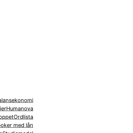
alansekonomi
ier
Humanova
loppet
Ordlista
poker med lån