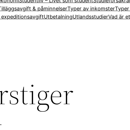
ekonomi
Studentliv – Livet som student
Studieförsäkra
Tilläggsavgift & påminnelser
Typer av inkomster
Typer
expeditionsavgift
Utbetalning
Utlandsstudier
Vad är e
stiger
t