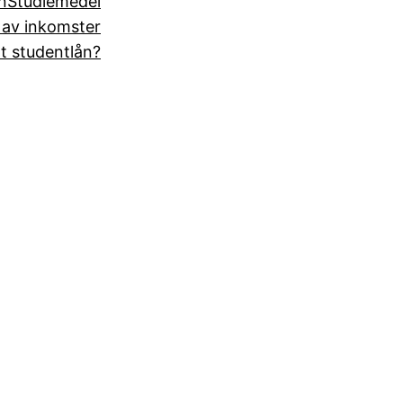
n
Studiemedel
 av inkomster
tt studentlån?