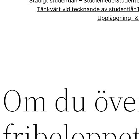
Statligt studentlån – Studiemedel
Student
Tänkvärt vid tecknande av studentlån
Uppläggning- & 
Om du över
fribeloppe