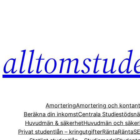
Hoppa
till
innehåll
alltomstud
Amortering
Amortering och kontant
Beräkna din inkomst
Centrala Studiestöds
Huvudmän & säkerhet
Huvudmän och säker
Privat studentlån – kringutgifter
Ränta
Ränta
S